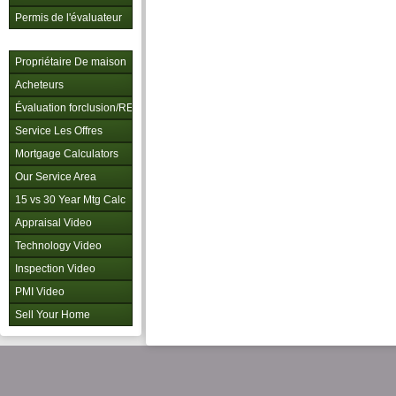
Permis de l'évaluateur
Propriétaire De maison
Acheteurs
Évaluation forclusion/REO
Service Les Offres
Mortgage Calculators
Our Service Area
15 vs 30 Year Mtg Calc
Appraisal Video
Technology Video
Inspection Video
PMI Video
Sell Your Home